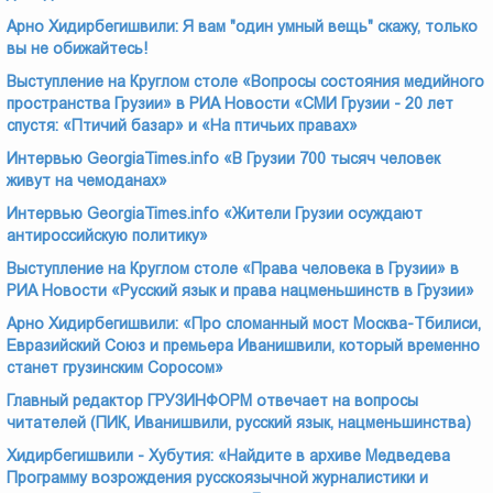
Арно Хидирбегишвили: Я вам "один умный вещь" скажу, только
вы не обижайтесь!
Выступление на Круглом столе «Вопросы состояния медийного
пространства Грузии» в РИА Новости «СМИ Грузии - 20 лет
спустя: «Птичий базар» и «На птичьих правах»
Интервью GeorgiaTimes.info «В Грузии 700 тысяч человек
живут на чемоданах»
Интервью GeorgiaTimes.info «Жители Грузии осуждают
антироссийскую политику»
Выступление на Круглом столе «Права человека в Грузии»
в
РИА Новости «Русский язык и права нацменьшинств в Грузии»
Арно Хидирбегишвили: «Про сломанный мост Москва-Тбилиси,
Евразийский Союз и премьера Иванишвили, который временно
станет грузинским Соросом»
Главный редактор ГРУЗИНФОРМ отвечает на вопросы
читателей (ПИК, Иванишвили, русский язык, нацменьшинства)
Хидирбегишвили - Хубутия: «Найдите в архиве Медведева
Программу возрождения русскоязычной журналистики и