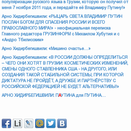
популяризации русского языка в Грузии, которую он получил от
меня 7 ноября 2011 года, и передайте её Владимиру Путину!»
Арно Хидирбегишвили: «РЫЦАРЬ СВЕТА ВЛАДИМИР ПУТИН
ПОСЛАН БОГОМ ДЛЯ СПАСЕНИЯ РОССИИ И ВСЕГО
ПРАВОСЛАВНОГО МИРА!» - неофициальная переписка
Главного редактора ГРУЗИНФОРМ с Михаилом Хубутия и с
«Андро Тбилисским»
Арно Хидирбегишвили: «Мишино счастье…»
Арно Хидирбегишвили: «В РОССИИ ДОЛЖНЫ ОПРЕДЕЛИТЬСЯ
– ЧЕГО ОНИ ХОТЯТ В ГРУЗИИ: КОСМЕТИЧЕСКИХ ИЗМЕНЕНИЙ,
СМЕНЫ ОДНОГО СТАВЛЕННИКА США - НА ДРУГОГО, ИЛИ
СОЗДАНИЯ ТАКОЙ СТАБИЛЬНОЙ СИСТЕМЫ, ПРИ КОТОРОЙ
ДИКТАТУРА НЕ ПРОЙДЁТ, А ДРУЖБЕ И ПАРТНЁРСТВУ С
РОССИЙСКОЙ ФЕДЕРАЦИЕЙ НЕ БУДЕТ АЛЬТЕРНАТИВЫ!»
АРНО ХИДИРБЕГИШВИЛИ: П
А
УТИНА для ПУТИНА…