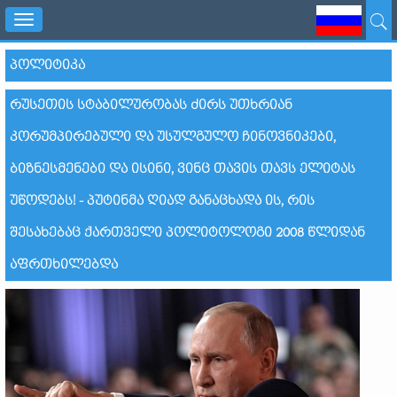
Toggle
navigation
ᲞᲝᲚᲘᲢᲘᲙᲐ
ᲠᲣᲡᲔᲗᲘᲡ ᲡᲢᲐᲑᲘᲚᲣᲠᲝᲑᲐᲡ ᲫᲘᲠᲡ ᲣᲗᲮᲠᲘᲐᲜ
ᲙᲝᲠᲣᲛᲞᲘᲠᲔᲑᲣᲚᲘ ᲓᲐ ᲣᲡᲣᲚᲒᲣᲚᲝ ᲩᲘᲜᲝᲕᲜᲘᲙᲔᲑᲘ,
ᲑᲘᲖᲜᲔᲡᲛᲔᲜᲔᲑᲘ ᲓᲐ ᲘᲡᲘᲜᲘ, ᲕᲘᲜᲪ ᲗᲐᲕᲘᲡ ᲗᲐᲕᲡ ᲔᲚᲘᲢᲐᲡ
ᲣᲬᲝᲓᲔᲑᲡ! - ᲞᲣᲢᲘᲜᲛᲐ ᲦᲘᲐᲓ ᲒᲐᲜᲐᲪᲮᲐᲓᲐ ᲘᲡ, ᲠᲘᲡ
ᲨᲔᲡᲐᲮᲔᲑᲐᲪ ᲥᲐᲠᲗᲕᲔᲚᲘ ᲞᲝᲚᲘᲢᲝᲚᲝᲒᲘ 2008 ᲬᲚᲘᲓᲐᲜ
ᲐᲤᲠᲗᲮᲘᲚᲔᲑᲓᲐ