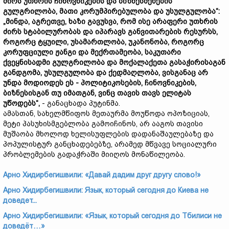
ძირს უთხრის ჩინოვნიკების და ბიზნესმენების
გულგრილობა, მათი კორუმპირებულობა და უსულგულობა“:
„მინდა, აგრეთვე, ხაზი გავუსვა, რომ ისე არაფერი უთხრის
ძირს სტაბილურობას და იპარავს განვითარების რესურსს,
როგორც ტყუილი, უსამართლობა, უკანონობა, როგორც
კორუფციული ჟანგი და მექრთამეობა, საკუთარი
ქვეყნისადმი გულგრილობა და მოქალაქეთა გასაჭირისაგან
განდგომა, უსულგულობა და ქედმაღლობა, ვისგანაც არ
უნდა მოდიოდეს ეს - პოლიტიკოსების, ჩინოვნიკების,
ბიზნესისგან თუ იმათგან, ვინც თავის თავს ელიტას
უწოდებს“,
- განაცხადა პუტინმა.
ამასთან, სახელმწიფოს მეთაურმა მოუწოდა ოპოზიციას,
მეტი პასუხისმგებლობა გამოიჩინოს, არ ააგოს თავისი
მუშაობა მხოლოდ ხელისუფლების დადანაშაულებაზე და
პოპულისტურ განცხადებებზე, არამედ მწვავე სოციალური
პრობლემების გადაჭრაში მიიღოს მონაწილეობა.
Арно Хидирбегишвили: «Давай дадим друг другу слово!»
Арно Хидирбегишвили: Язык, который сегодня до Киева не
доведет...
Арно Хидирбегишвили: «Язык, который сегодня до Тбилиси не
доведёт…»