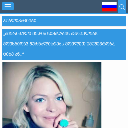
Toggle
navigation
ᲞᲣᲑᲚᲘᲙᲐᲪᲘᲔᲑᲘ
„ᲐᲛᲔᲠᲘᲙᲣᲚᲘ ᲛᲔᲓᲘᲐ ᲡᲘᲧᲐᲚᲑᲔᲡ ᲐᲕᲠᲪᲔᲚᲔᲑᲡ!
ᲛᲝᲣᲡᲧᲘᲓᲐᲕ ᲟᲣᲠᲜᲐᲚᲘᲡᲢᲔᲑᲡ ᲛᲝᲔᲚᲘᲗ ᲣᲛᲣᲨᲔᲕᲠᲝᲑᲐ,
ᲪᲘᲮᲔ ᲐᲜ...“