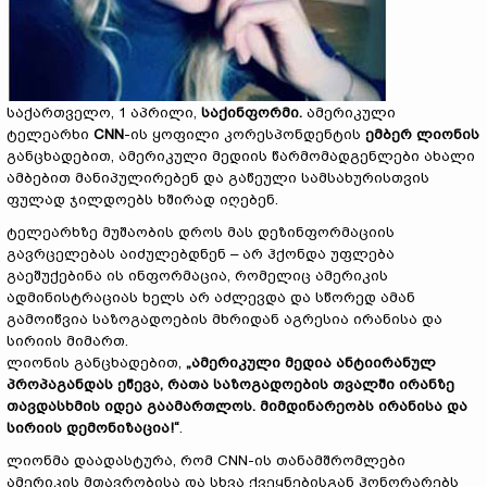
საქართველო, 1 აპრილი,
საქინფორმი.
ამერიკული
ტელეარხი
CNN
-ის ყოფილი კორესპონდენტის
ემბერ
ლიონის
განცხადებით, ამერიკული მედიის წარმომადგენლები ახალი
ამბებით მანიპულირებენ და გაწეული სამსახურისთვის
ფულად ჯილდოებს ხშირად იღებენ.
ტელეარხზე მუშაობის დროს მას დეზინფორმაციის
გავრცელებას აიძულებდნენ – არ ჰქონდა უფლება
გაეშუქებინა ის ინფორმაცია, რომელიც ამერიკის
ადმინისტრაციას ხელს არ აძლევდა და სწორედ ამან
გამოიწვია საზოგადოების მხრიდან აგრესია ირანისა და
სირიის მიმართ.
ლიონის განცხადებით,
„
ამერიკული
მედია
ანტიირანულ
პროპაგანდას
ეწევა
,
რათა
საზოგადოების
თვალში
ირანზე
თავდასხმის
იდეა
გაამართლოს
.
მიმდინარეობს
ირანისა
და
სირიის
დემონიზაცია!“
.
ლიონმა დაადასტურა, რომ CNN-ის თანამშრომლები
ამერიკის მთავრობისა და სხვა ქვეყნებისგან ჰონორარებს