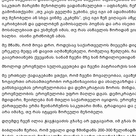
საკუთარ მარცხში მეზობლებს ვადანაშაულებთ – აფხაზებს, ჩეჩ
გამონათქვამი: „თუ კაცს გველმა უკბინა, ესე იგი ამ ადამიან
თუ მეზობელი ან სხვა ვინმე „გკბენს“, ესე იგი შენ ვიღაცას აწ
იკრიბებიან და ცდილობენ გამოსავლის პოვნას და არა ისეთ
მოსძალებიათ და უსმენენ იმას, თუ რას ასწავლის შორიდან 
ხალხი. ისინი გრძნობენ ამას.
მე მწამს, რომ მოვა დრო, როდესაც საქართველოს მიეცემა დი
ერეკლე მეფე ან დავით აღმაშენებელი, რომელიც შეძლებს, ჩაე
გააერთიანებს ქვეყანას. სანამ ჩვენი მზე ხან ჩრდილოეთიდან
მხოლოდ ეროვნული სულისკვეთება და ჩვენი პატრიარქის სიბ
მე ერთხელ ქადაგებაში ვთქვი, რომ ჩვენი მოვალეობაა, ავა
ზოგიერთი არასამთავრობო ორგანიზაციისა და ახალგაზრდა პო
განსხვავებას ეროვნულობასა და დემოკრატიას შორის. მინდა,
ეროვნულობის. ეროვნულობა უფრო მაღლა დგას. დემოკრატია 
მდიდარი, შეიძლება მან მთელი საქართველო იყიდოს, ეროვნუ
ქართველმა ერმა შეინარჩუნოს საკუთარი მიწა, ტრადიცია დ
არა იმაზე, თუ რას იტყვის შორეული მეზობელი.
დღემდე ჩვენ ილია ჭავჭავაძის გზაზე არ ვდგავართ, იმ გზას 
ბიბლიაში წერია, რომ უფალი დიდ წმინდანს 200-300 წელიწად