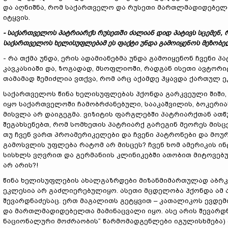
და აღნიშნა, რომ საქართველო და რუსეთი მართლმადიდებელი
იტყვის.
- საქართველოს პატრიარქს რუსეთში ძალიან დიდ პატივს სცემენ,
საქართველოს ხელისუფლებამ ეს ფაქტი უნდა გამოიყენოს მეზობ
- რა თქმა უნდა, ერის ადამიანებმა უნდა გამოიყენონ ჩვენი
კავკასიაში და, ზოგადად, მსოფლიოში, რადგან ისეთი ავტორი
თამამად შემიძლია ვთქვა, რომ არც აქამდე ჰყავდა ქართულ ეკ
საქართველოს წინა ხელისუფლებას ჰქონდა გარკვეული შიში, ე
იყო საქართველოში ჩამობრძანებული, სააკაშვილის, ბოკერია
მისვლა არ დაიგეგმა. ვიზიტის ფარგლებში პატრიარქთან ათწუ
შეგახსენებთ, რომ სომხეთის პატრიარქ გარეგინ მეორეს მისცე
თუ ჩვენ ვართ პროამერიკელები და ჩვენი პატრონები და მოურა
გამოსვლის უფლება რატომ არ მისცეს? ჩვენ ხომ ამერიკის ი
სისხლს ვღვრით და გერმანიის კლინიკებში ათობით მიტოვებ
არ არის?!
წინა ხელისუფლების ახალგაზრდები მიზანმიმართულად აბრკ
ეკლესია არ გაძლიერებულიყო. ასეთი მცდელობა ჰქონდა ამ 
შევარდნაძესაც. ერთ მაგალითს გეტყვით – კათალიკოს ევდემ
და მართლმადიდებელთა მამინაცვალი იყო. ასე არის შევარდ
ნაციონალური მოძრაობის“ წარმომადგენლები იგულისხმება)