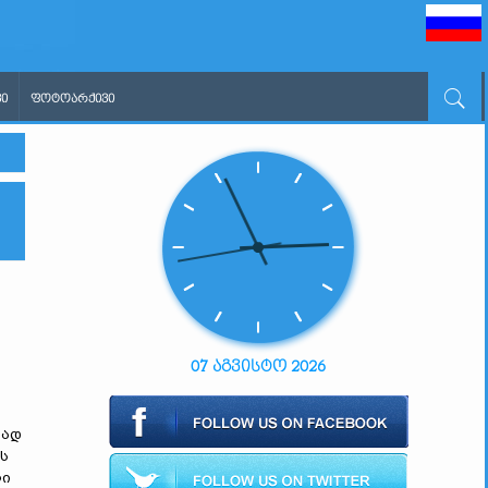
Ი
ᲤᲝᲢᲝᲐᲠᲥᲘᲕᲘ
07 აგვისტო 2026
ვად
ს
ლი