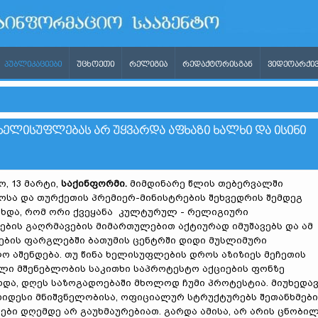
ᲞᲣᲑᲚᲘᲙᲐᲪᲘᲔᲑᲘ
ᲣᲪᲮᲝᲔᲗᲘ
ᲠᲔᲚᲘᲒᲘᲐ
ᲠᲔᲓᲐᲥᲢᲝᲠᲘᲡᲒᲐᲜ
ᲕᲘᲓᲔᲝᲐᲠᲥᲘᲕ
ᲔᲚᲘᲡᲣᲤᲚᲔᲑᲐᲡ ᲐᲠ ᲣᲧᲕᲐᲠᲓᲐ ᲐᲤᲮᲐᲖᲘ ᲮᲐᲚᲮᲘ ᲓᲐ ᲘᲡᲘᲜᲘ
, 13 მარტი,
საქინფორმი.
მიმდინარე წლის თებერვალში
სა და თურქეთის პრემიერ-მინისტრების შეხვედრის შემდეგ
ხდა, რომ ორი ქვეყანა კულტურულ - რელიგიური
ბის გაღრმავების მიმართულებით აქტიურად იმუშავებს და ამ
ბის ფარგლებში ბათუმის ცენტრში დიდი მუსლიმური
 აშენდება. თუ წინა ხელისუფლების დროს აზიზიეს მეჩეთის
ლი მშენებლობის საკითხი საპროტესტო აქციების ფონზე
და, დღეს საზოგადოებაში მხოლოდ ჩუმი პროტესტია. მიუხედა
დიდესი მნიშვნელობისა, ოფიციალურ სტრუქტურებს შეთანხმები
ები დღემდე არ გაუხმაურებიათ. გარდა ამისა, არ არის ცნობი