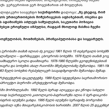
ოჩნდება ისეთი ადამიანი, პოლიტიკოსი, რომელსაც ისეთი
რქს. ჯერჯერობით ვერ მოვესწარით ამ მოვლენას.
ნალიტიკური სააგენტო
საქინფორმი
დალოცა
:
„
მე
ვხედავ
,
რომ
ყოს
ურთიერთობების
მოწესრიგებას
აფხაზებთან
,
ოსებ
სა
და
ს
ადამიანებს
აძლევს
საშუალებას
,
საკუთარი
პოზიცია
ძებ
ე
თ
ეროვნული
იმპულსი
,
რადგან
მხოლოდ
მასშია
ჩვენი
ეროვნულობას, მოთმინებას, პრინციპულობასა და სიყვარულს.
(ერობაში თამაზ ილიას ძე ჯოჯუა) 1961 წლის 15 თებერვალს სოხუმშ
ელაშვილი – ფარმაცევტი, ცხოვრობს სოხუმში. 1978 წელს თამაზ ჯოჯ
სამხატვრო სკოლა დაამთავრა. 1978-1980 წლებში გეოდეზისტებთან
ავრა და სოხუმის ახალ რაიონში მშენებლობაზე მუშაობდა. 1981-19
983 წელს სოხუმის რესპუბლიკურ საავადმყოფოში მუშაობდა მუშად.
არქიტექტურის ფაკულტეტზე.
1989 წელს სტუდენტთა საერთაშორისო
აპროექტო ბიუროში არქიტექტორად მუშაობდა.
რში მორჩილებაში. 1992 წელს ბერად აღიკვეცა და ეწოდა სახელი
ულიად საქართველოს კათოლიკოს-პატრიარქმა ილია II ბერ-დიაკონი
სტრის იღუმენი გახდა. 1995 წელს იღუმენი სერაფიმე ბორჯომის
ღყვანილ იქნა მთავარეპისკოპოსის ხარისხში. 2007 წლის 25 დეკემბე