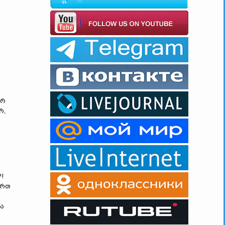
არ
რ,
!
ართ
ა