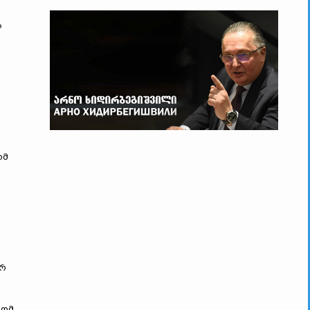
ს
ომ
არ
რომ