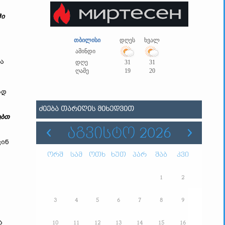
ში
თბილისი
დღეს
ხვალ
ამინდი
ა
დღე
31
31
ღამე
19
20
ად
ᲫᲘᲔᲑᲐ ᲗᲐᲠᲘᲦᲘᲡ ᲛᲘᲮᲔᲓᲕᲘᲗ
ებთ
ᲐᲒᲕᲘᲡᲢᲝ 2026
ვინ
ორშ
სამ
ოთხ
ხუთ
პარ
შაბ
კვი
1
2
3
4
5
6
7
8
9
ა
10
11
12
13
14
15
16