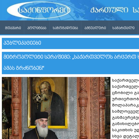
ᲛᲗᲐᲕᲐᲠᲘ
ᲞᲝᲚᲘᲢᲘᲙᲐ
ᲡᲐᲖᲝᲒᲐᲓᲝᲔᲑᲐ
ᲐᲥᲢᲣᲐᲚᲣᲠᲘ
ᲡᲐᲛᲐᲠᲗᲐᲚᲘ
ᲞᲣᲑᲚᲘᲙᲐᲪᲘᲔᲑᲘ
ᲛᲘᲢᲠᲝᲞᲝᲚᲘᲢᲘ ᲡᲔᲠᲐᲤᲘᲛᲔ: „ᲡᲐᲥᲐᲠᲗᲕᲔᲚᲝᲡ ᲐᲠᲪᲔᲠᲗ Ხ
ᲐᲛᲐᲡ ᲒᲠᲫᲜᲝᲑᲔᲜ!“
საქართველო
საქართველო
ცნობილი გა
ურთიერთობე
მოლაპარაკე
სამლოცველო
გახმაურებუ
განიხილებო
საკითხის უ
სხვა დეტალ