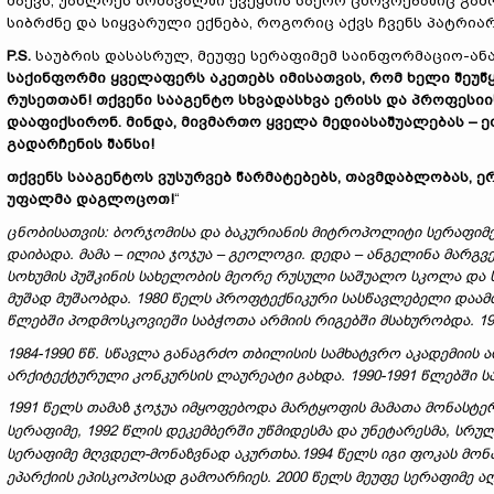
მაქვს, უახლოეს მომავალში ქვეყნის საერო ცხოვრებაშიც გამ
სიბრძნე და სიყვარული ექნება, როგორიც აქვს ჩვენს პატრია
P.S.
საუბრის დასასრულ, მეუფე სერაფიმემ საინფორმაციო-ა
საქინფორმი
ყველაფერს
აკეთებს
იმისათვის
,
რომ
ხელი
შეუწ
რუსეთთან
!
თქვენი
სააგენტო
სხვადასხვა
ერის
ს
და
პროფესიი
დააფიქსირონ
.
მინდა
,
მივმართო
ყველა
მედიასაშუალებას
–
ე
გადარჩენის
შანსი
!
თქვენს სააგენტოს ვუსურვებ წარმატებებს, თავმდაბლობას, 
უფალმა დაგლოცოთ!
“
ცნობისათვის: ბორჯომისა და ბაკურიანის მიტროპოლიტი სერაფიმე 
დაიბადა. მამა – ილია ჯოჯუა – გეოლოგი. დედა – ანგელინა მარგვ
სოხუმის პუშკინის სახელობის მეორე რუსული საშუალო სკოლა და 
მუშად მუშაობდა. 1980 წელს პროფტექნიკური სასწავლებელი დაამთ
წლებში პოდმოსკოვიეში საბჭოთა არმიის რიგებში მსახურობდა. 1
1984-1990 წწ.
სწავლა განაგრძო თბილისის სამხატვრო აკადემიის 
არქიტექტურული კონკურსის ლაურეატი გახდა.
199
0
-199
1
წლებში
ს
1991 წელს თამაზ ჯოჯუა იმყოფებოდა მარტყოფის მამათა მონასტე
სერაფიმე, 1992 წლის დეკემბერში უწმიდესმა და უნეტარესმა, სრ
სერაფიმე მღვდელ-მონაზვნად აკურთხა.1994 წელს იგი ფოკას მონა
ეპარქიის ეპისკოპოსად გამოარჩიეს. 2000 წელს მეუფე სერაფიმე ა