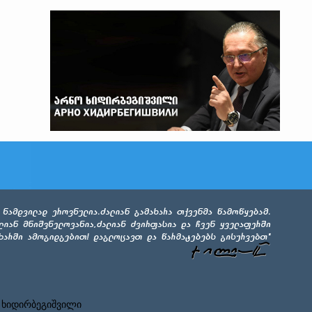
 ხიდირბეგიშვილი