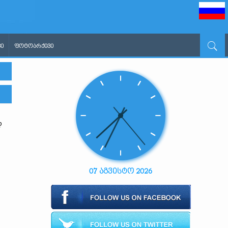
Ი
ᲤᲝᲢᲝᲐᲠᲥᲘᲕᲘ
დ
07 აგვისტო 2026