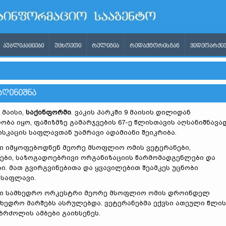
ᲞᲣᲑᲚᲘᲙᲐᲪᲘᲔᲑᲘ
ᲣᲪᲮᲝᲔᲗᲘ
ᲠᲔᲚᲘᲒᲘᲐ
ᲠᲔᲓᲐᲥᲢᲝᲠᲘᲡᲒᲐᲜ
ᲕᲘᲓᲔᲝᲐᲠᲥᲘᲕ
ᲐᲦᲘᲜᲘᲨᲜᲐ
 მაისი,
საქინფორმი
. ვაკის პარკში 9 მაისის დილიდან
ბა იყო, ფაშიზმზე გამარჯვების 67-ე წლისთავის აღსანიშნავა
ისკაცის საფლავთან უამრავი ადამიანი შეიკრიბა.
ში იმყოფებოდნენ მეორე მსოფლიო ომის ვეტერანები,
ბი, საზოგადოებრივი ორგანიზაციის წარმომადგენლები და
ი. მათ გვირგვინებითა და ყვავილებით შეამკეს უცნობი
 საფლავი.
ში სამხედრო ორკესტრი მეორე მსოფლიო ომის დროინდელ
ხედრო მარშებს ასრულებდა. ვეტერანებმა ექვსი ათეული წლის
ბრძოლის ამბები გაიხსენეს.